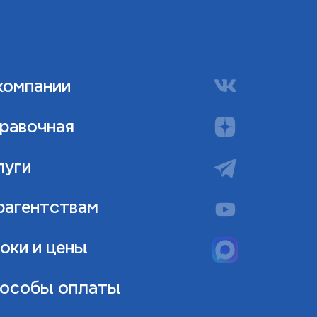
компании
равочная
луги
рагентствам
оки и цены
особы оплаты