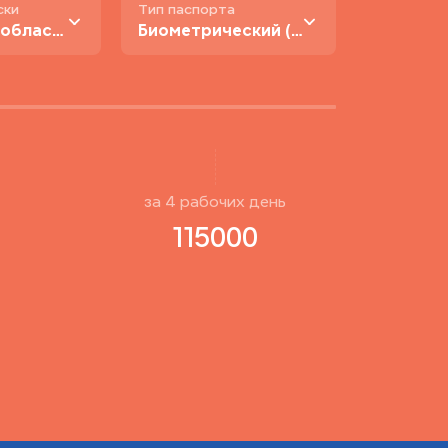
ски
Тип паспорта
В Москве и области
Биометрический (нового образца)
за
4
рабочиx день
115000