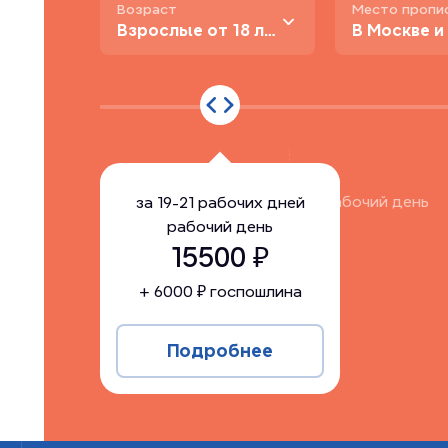
Возраст
Место пропи
Взрослые от 18 лет
за
19-21 рабочих дней
рабочий день
за
19-21 рабочих дней
рабочий день
15500
15500
₽
+
6000
₽ госпошлина
Подробнее