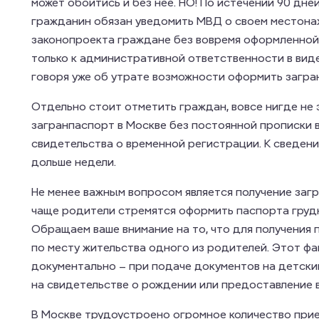
может обойтись и без нее. НО! По истечении 90 дне
гражданин обязан уведомить МВД о своем местонах
законопроекта граждане без вовремя оформленной 
только к административной ответственности в виде 
говоря уже об утрате возможности оформить загра
Отдельно стоит отметить граждан, вовсе нигде не
загранпаспорт в Москве без постоянной прописки в
свидетельства о временной регистрации. К сведен
дольше недели.
Не менее важным вопросом является получение загр
чаще родители стремятся оформить паспорта грудн
Обращаем ваше внимание на то, что для получения
по месту жительства одного из родителей. Этот ф
документально – при подаче документов на детски
на свидетельстве о рождении или предоставление в
В Москве трудоустроено огромное количество приез