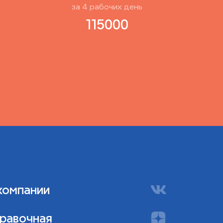
за
4
рабочиx день
115000
компании
равочная