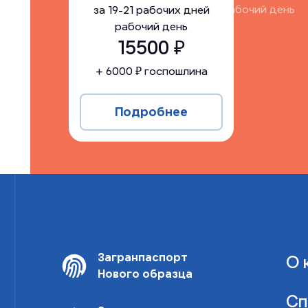
за
19-21 рабочих дней
рабочий день
за
19-21 рабочих дней
рабочий день
15500
15500
₽
+
6000
₽ госпошлина
Подробнее
Загранпаспорт
О 
Нового образца
Сп