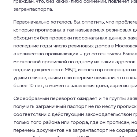
граждан, что, без каких-либо сомнений, повлечет и
загранпаспорта.
Первоначально хотелось бы отметить, что проблемы
которые прописаны в так называемых резиновых до
обходится без проверки персональных данных заяви
последние годы число резиновых домов в Московск
а количество проживающих – до сотен тысяч. Бывал
московской пропиской по одному из таких адресов
подачи документов в МВД, инспектор возвращал их 
удивительное, заявители впервые слышали, что в к
более 10 лет, с момента заселения дома, зарегистри
Своеобразный переворот ожидает и те группы заяв
получить заграничный паспорт не по месту прописки
соответствии с действующим законодательством г
только того района или города, где он прописан, но
перечень документов на загранпаспорт не содержи