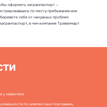
тобы оформить загранпаспорт –
истрировавшись по месту пребывания или
убережете себя от ненужных проблем.
 загранпаспорт, в чем компания Трэвелмарт
сти
 у заявителя:
долженности по алиментным платежами,