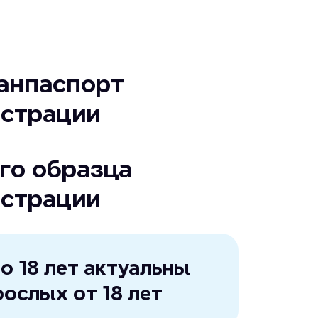
ранпаспорт
истрации
ого образца
истрации
о 18 лет актуальны
рослых от 18 лет