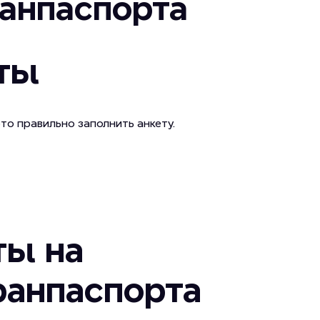
анпаспорта
еты
то правильно заполнить анкету.
ты на
ранпаспорта