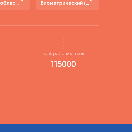
В Москве и области
Биометрический (нового образца)
за
4
рабочиx день
115000