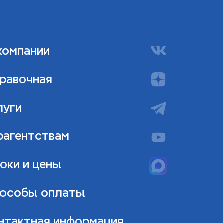
компании
равочная
луги
рагентствам
оки и цены
особы оплаты
нтактная информация