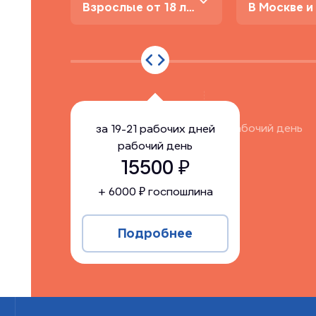
Взрослые от 18 лет
за
19-21 рабочих дней
рабочий день
за
19-21 рабочих дней
рабочий день
15500
15500
₽
+
6000
₽ госпошлина
Подробнее