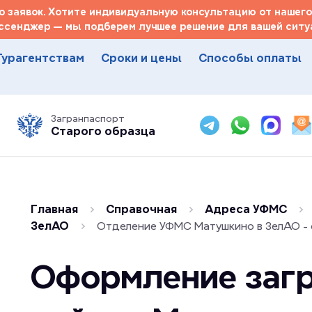
 заявок. Хотите индивидуальную консультацию от нашего
ссенджер — мы подберем лучшее решение для вашей ситуа
Турагентствам
Сроки и цены
Способы оплаты
Загранпаспорт
Старого образца
Главная
Справочная
Адреса УФМС
ЗелАО
Отделение УФМС Матушкино в ЗелАО -
Оформление загр