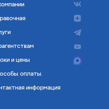
компании
равочная
луги
рагентствам
оки и цены
особы оплаты
нтактная информация