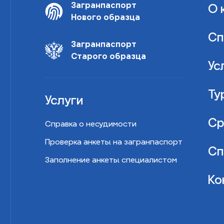
Загранпаспорт
О 
Нового образца
Сп
Загранпаспорт
Старого образца
Ус
Ту
Услуги
Ср
Справка о несудимости
Проверка анкеты на загранпаспорт
Сп
Заполнение анкеты специалистом
Ко