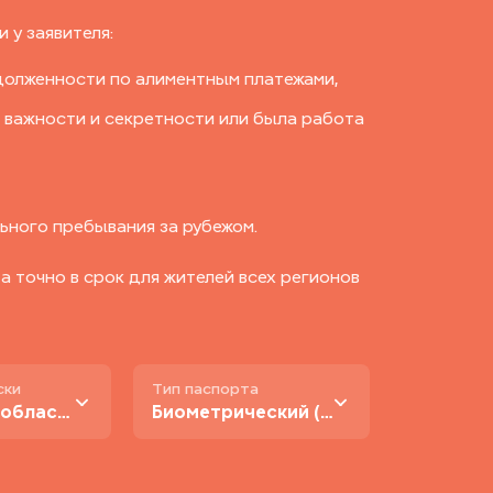
 у заявителя:
долженности по алиментным платежами,
 важности и секретности или была работа
ьного пребывания за рубежом.
 точно в срок для жителей всех регионов
ски
Тип паспорта
В Москве и области
Биометрический (нового образца)