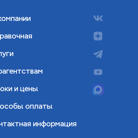
компании
равочная
луги
рагентствам
оки и цены
особы оплаты
нтактная информация