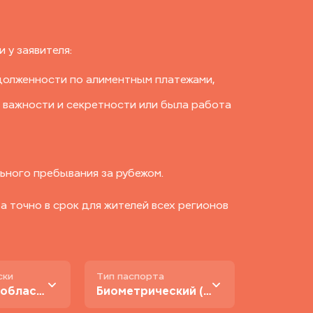
 у заявителя:
долженности по алиментным платежами,
 важности и секретности или была работа
ьного пребывания за рубежом.
 точно в срок для жителей всех регионов
ски
Тип паспорта
В Москве и области
Биометрический (нового образца)