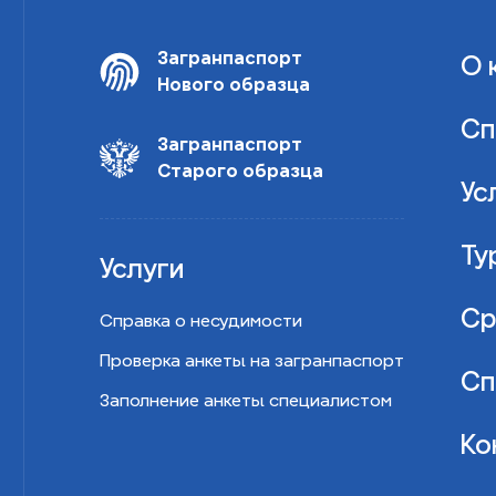
Загранпаспорт
О 
Нового образца
Сп
Загранпаспорт
Старого образца
Ус
Ту
Услуги
Ср
Справка о несудимости
Проверка анкеты на загранпаспорт
Сп
Заполнение анкеты специалистом
Ко