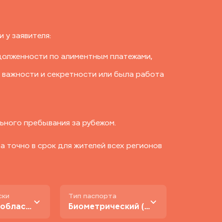
 у заявителя:
долженности по алиментным платежами,
 важности и секретности или была работа
ьного пребывания за рубежом.
 точно в срок для жителей всех регионов
ски
Тип паспорта
В Москве и области
Биометрический (нового образца)