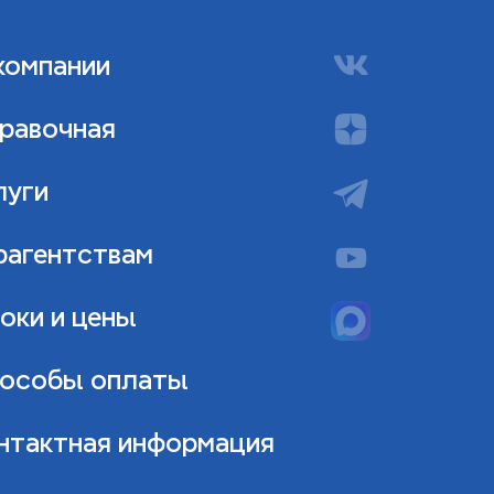
компании
равочная
луги
рагентствам
оки и цены
особы оплаты
нтактная информация