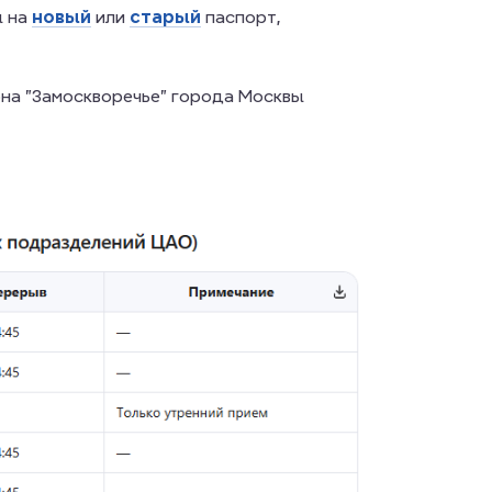
ы на
новый
или
старый
паспорт,
она "Замоскворечье" города Москвы