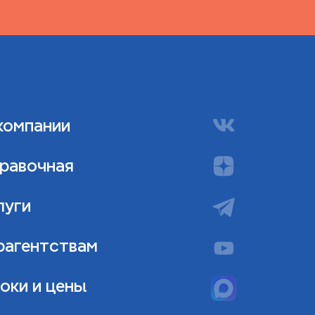
компании
равочная
луги
рагентствам
оки и цены