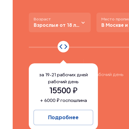
Возраст
Место пропи
Взрослые от 18 лет
за
19-21 рабочих дней
рабочий день
за
19-21 рабочих дней
рабочий день
15500
15500
₽
+
6000
₽ госпошлина
Подробнее