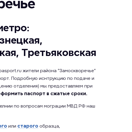
речье
метро:
знецкая,
кая, Третьяковская
asport.ru жители района "Замоскворечье"
орт. Подробную иснтрукцию по подаче и
дению отделения) мы предоставляем при
формить паспорт в сжатые сроки.
елнии по вопросам мограции МВД РФ наш
ого
или
старого
образца,