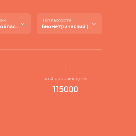
ски
Тип паспорта
В Москве и области
Биометрический (нового образца)
за
4
рабочиx день
115000