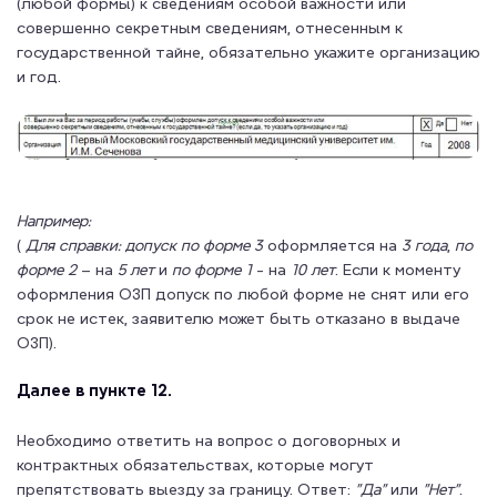
(любой формы) к сведениям особой важности или
совершенно секретным сведениям, отнесенным к
государственной тайне, обязательно укажите организацию
и год.
Например:
(
Для справки:
допуск по форме 3
оформляется на
3 года
,
по
форме 2
– на
5 лет
и
по форме 1
- на
10 лет
. Если к моменту
оформления ОЗП допуск по любой форме не снят или его
срок не истек, заявителю может быть отказано в выдаче
ОЗП).
Далее в пункте 12.
Необходимо ответить на вопрос о договорных и
контрактных обязательствах, которые могут
препятствовать выезду за границу. Ответ:
"Да"
или
"Нет"
.