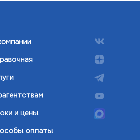
компании
равочная
луги
рагентствам
оки и цены
особы оплаты