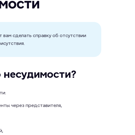
имости
т вам сделать справку об отсутствии
исутствия.
о несудимости?
ти:
енты через представителя,
й,