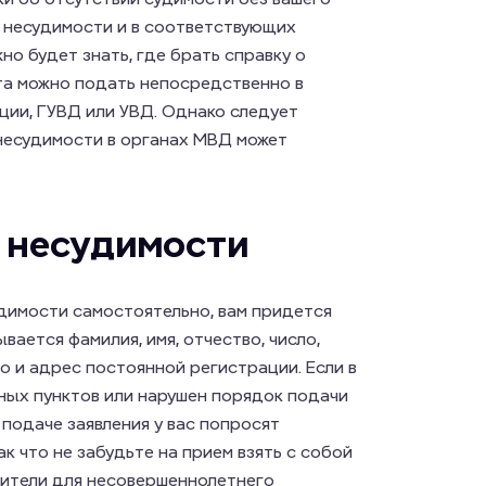
 о несудимости и в соответствующих
о будет знать, где брать справку о
та можно подать непосредственно в
и, ГУВД или УВД. Однако следует
 несудимости в органах МВД может
о несудимости
удимости самостоятельно, вам придется
вается фамилия, имя, отчество, число,
о и адрес постоянной регистрации. Если в
нных пунктов или нарушен порядок подачи
 подаче заявления у вас попросят
к что не забудьте на прием взять с собой
вители для несовершеннолетнего